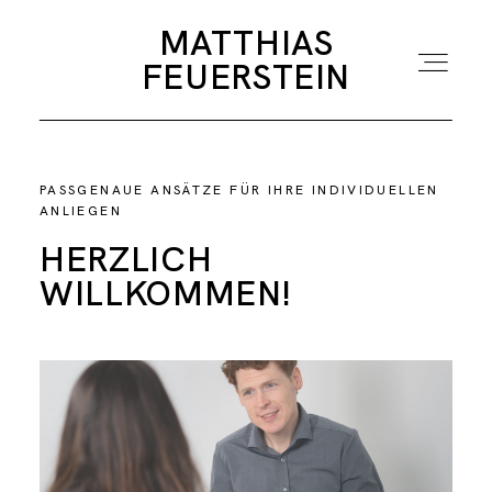
MATTHIAS
MATTHIAS
FEUERSTEIN
FEUERSTEIN
HOME
PASSGENAUE ANSÄTZE FÜR IHRE INDIVIDUELLEN
ANLIEGEN
HERZLICH
SUPERVISION UND COACHING
WILLKOMMEN!
MODERATION
SEMINAR UND VORTRAG